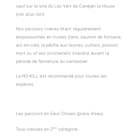
sauf sur le site du Lac Vert de Canéjan la House
(voir plus loin).
Nos parcours rivières étant régulièrement
empoissonnés en truites (fario, saumon de fontaine,
arc-en-ciel), la pêche aux leurres, cuillers, poisson
mort ou vif est strictement interdite durant la
période de fermeture du carnassier.
Le NO-KILL est recommandé pour toutes les
espèces.
Les parcours en Eaux Closes (plans d’eau).
Tous classés en 2
catégorie.
ème