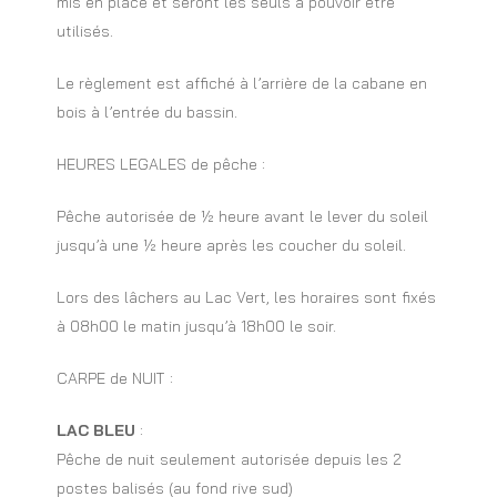
mis en place et seront les seuls à pouvoir être
utilisés.
Le règlement est affiché à l’arrière de la cabane en
bois à l’entrée du bassin.
HEURES LEGALES de pêche :
Pêche autorisée de ½ heure avant le lever du soleil
jusqu’à une ½ heure après les coucher du soleil.
Lors des lâchers au Lac Vert, les horaires sont fixés
à 08h00 le matin jusqu’à 18h00 le soir.
CARPE de NUIT :
LAC BLEU
:
Pêche de nuit seulement autorisée depuis les 2
postes balisés (au fond rive sud)